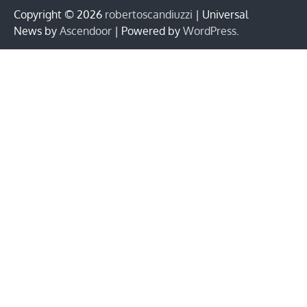
Copyright © 2026
robertoscandiuzzi
| Universal
News by
Ascendoor
| Powered by
WordPress
.