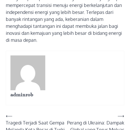
mempercepat transisi menuju energi berkelanjutan dan
independensi energi yang lebih besar. Terlepas dari
banyak rintangan yang ada, keberanian dalam
menghadapi tantangan ini dapat membuka jalan bagi
inovasi dan kemajuan yang lebih besar di bidang energi
di masa depan.
adminrob
Post
⟵
⟶
Tragedi Terjadi Saat Gempa
Perang di Ukraina: Dampak
navigation
Melanda Kota Besar di Turki
Global yang Terus Meluas