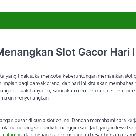
Menangkan Slot Gacor Hari I
 kita yang tidak suka mencoba keberuntungan memainkan slot 
impian bagi banyak orang, dan hari ini kita akan membahas 
ngan. Tidak hanya itu, kami akan memberikan tips bermain s
semakin menyenangkan.
ngan besar di dunia slot online. Dengan memahami cara kerja
untuk memenangkan hadiah menggiurkan. Jadi, jangan lewatka
r malam ini
dan menangkan kemenangan besar bersama kami