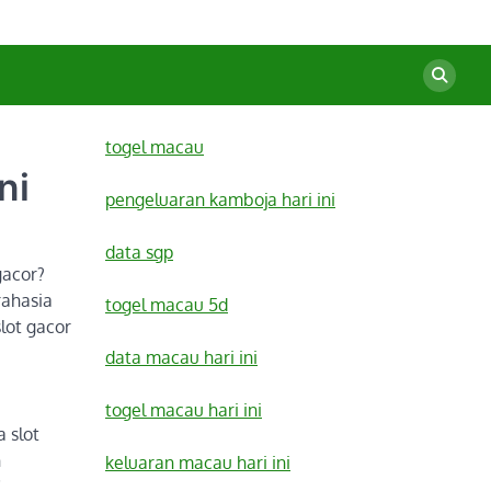
togel macau
ni
pengeluaran kamboja hari ini
data sgp
gacor?
rahasia
togel macau 5d
lot gacor
data macau hari ini
togel macau hari ini
 slot
n
keluaran macau hari ini
!