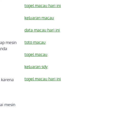
togel macau hari ini
keluaran macau
data macau hari ini
toto macau
iap mesin
Anda
togel macau
keluaran sdy
togel macau hari ini
 karena
nai mesin