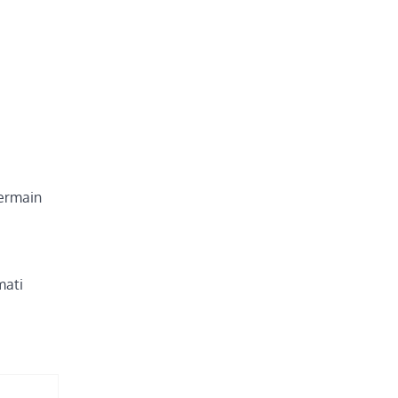
bermain
mati