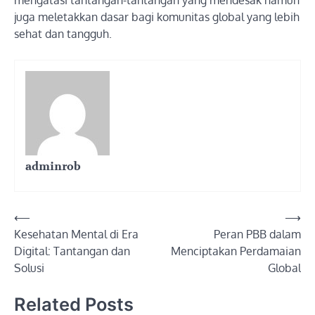
mengatasi tantangan-tantangan yang mendesak namun
juga meletakkan dasar bagi komunitas global yang lebih
sehat dan tangguh.
adminrob
Post
⟵
⟶
Kesehatan Mental di Era
Peran PBB dalam
navigation
Digital: Tantangan dan
Menciptakan Perdamaian
Solusi
Global
Related Posts