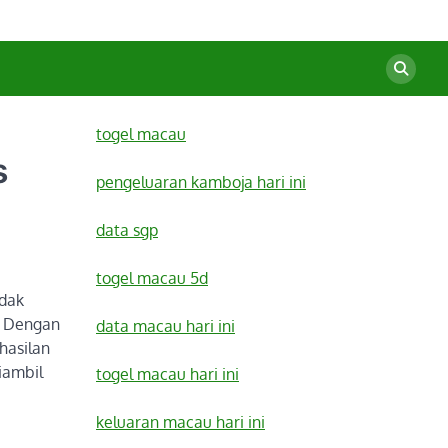
togel macau
s
pengeluaran kamboja hari ini
data sgp
togel macau 5d
idak
i. Dengan
data macau hari ini
hasilan
iambil
togel macau hari ini
keluaran macau hari ini