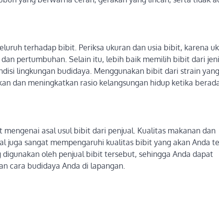
ruh terhadap bibit. Periksa ukuran dan usia bibit, karena u
 pertumbuhan. Selain itu, lebih baik memilih bibit dari jeni
ondisi lingkungan budidaya. Menggunakan bibit dari strain yang
kan dan meningkatkan rasio kelangsungan hidup ketika berada
t mengenai asal usul bibit dari penjual. Kualitas makanan dan
l juga sangat mempengaruhi kualitas bibit yang akan Anda te
 digunakan oleh penjual bibit tersebut, sehingga Anda dapat
n cara budidaya Anda di lapangan.