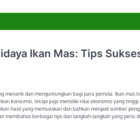
daya Ikan Mas: Tips Sukse
ng menarik dan menguntungkan bagi para pemula. Ikan mas t
kan konsumsi, tetapi juga memiliki nilai ekonomis yang tingg
ikan hasil yang memuaskan dan bahkan menjadi sumber peng
kan membahas berbagai tips dan langkah-langkah yang perlu d