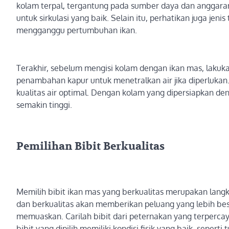
kolam terpal, tergantung pada sumber daya dan anggaran 
untuk sirkulasi yang baik. Selain itu, perhatikan juga jeni
mengganggu pertumbuhan ikan.
Terakhir, sebelum mengisi kolam dengan ikan mas, lakuka
penambahan kapur untuk menetralkan air jika diperluka
kualitas air optimal. Dengan kolam yang dipersiapkan de
semakin tinggi.
Pemilihan Bibit Berkualitas
Memilih bibit ikan mas yang berkualitas merupakan langk
dan berkualitas akan memberikan peluang yang lebih bes
memuaskan. Carilah bibit dari peternakan yang terperca
bibit yang dipilih memiliki kondisi fisik yang baik, seper