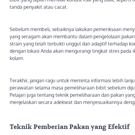
tanda penyakit atau cacat.
Sebelum membeli, sebaiknya lakukan pemeriksaan menyelu
yang seragam akan membantu dalam pengelolaan pakan dan
strain yang telah terbukti unggul dan adaptif terhadap k
dengan lokasi Anda akan mengurangi tingkat stres pada i
kolam.
Terakhir, jangan ragu untuk meminta informasi lebih lanju
perawatan selama masa pemeliharaan bibit sebelum dijua
Pelajari juga tentang teknik pemeliharaan dan pakan yang
menjelaskan secara adekwat dan menyesuaikannya denga
Teknik Pemberian Pakan yang Efektif