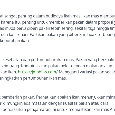
uai sangat penting dalam budidaya ikan mas. Ikan mas membu
h karena itu, penting untuk memberikan pakan dalam proporsi
s muda perlu diberi pakan lebih sering, sekitar tiga hingga lim
n dua kali sehari. Pastikan pakan yang diberikan tidak terbuan
 kebutuhan ikan.
hi kesehatan dan pertumbuhan ikan mas. Pakan yang berkualita
ng seimbang. Kombinasikan pakan pelet dengan makanan alami,
akan ikan.
https://jmpbliss.com/
Mengganti variasi pakan seca
ningkatkan pertumbuhan ikan mas.
ik pemberian pakan. Perhatikan apakah ikan menunjukkan min
tarik, mungkin ada masalah dengan kualitas pakan atau cara
n berdasarkan pengamatan ini untuk memastikan ikan mas A