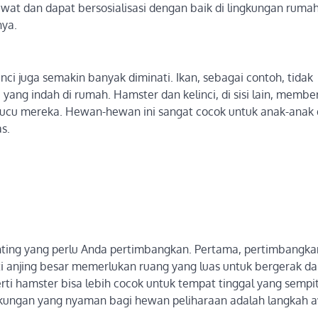
wat dan dapat bersosialisasi dengan baik di lingkungan rumah
ya.
inci juga semakin banyak diminati. Ikan, sebagai contoh, tidak
yang indah di rumah. Hamster dan kelinci, di sisi lain, membe
u lucu mereka. Hewan-hewan ini sangat cocok untuk anak-anak
s.
nting yang perlu Anda pertimbangkan. Pertama, pertimbangka
i anjing besar memerlukan ruang yang luas untuk bergerak d
erti hamster bisa lebih cocok untuk tempat tinggal yang sempit
ungan yang nyaman bagi hewan peliharaan adalah langkah a