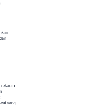
,
rikan
 dan
n ukuran
an
.
wal yang