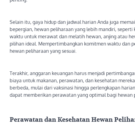
Selain itu, gaya hidup dan jadwal harian Anda juga memai
bepergian, hewan peliharaan yang lebih mandiri, seperti k
waktu untuk merawat dan melatih hewan, anjing atau he
pilihan ideal. Mempertimbangkan komitmen waktu dan p
hewan peliharaan yang sesuai.
Terakhir, anggaran keuangan harus menjadi pertimbangan
biaya untuk makanan, perawatan, dan kesehatan mereka.
berbeda, mulai dari vaksinasi hingga perlengkapan hari
dapat memberikan perawatan yang optimal bagi hewan p
Perawatan dan Kesehatan Hewan Peliha