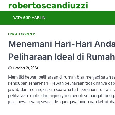
Skip
robertoscandiuzzi
to
content
DATA SGP HARI INI
UNCATEGORIZED
Menemani Hari-Hari And
Peliharaan Ideal di Ruma
October 21, 2024
Memiliki hewan peliharaan di rumah bisa menjadi salah
kehidupan sehari-hari. Hewan peliharaan tidak hanya da
jawab dan meningkatkan suasana hati penghuni rumah. Di
peliharaan, mulai dari anjing yang penuh semangat hing
jenis hewan yang sesuai dengan gaya hidup dan kebutuh