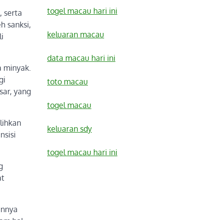
togel macau hari ini
, serta
h sanksi,
keluaran macau
i
data macau hari ini
 minyak.
gi
toto macau
sar, yang
togel macau
lihkan
keluaran sdy
nsisi
togel macau hari ini
g
at
annya