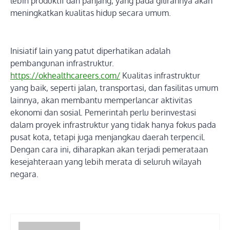
lebih produktif dan panjang, yang pada gilirannya akan
meningkatkan kualitas hidup secara umum.
Inisiatif lain yang patut diperhatikan adalah
pembangunan infrastruktur.
https://okhealthcareers.com/
Kualitas infrastruktur
yang baik, seperti jalan, transportasi, dan fasilitas umum
lainnya, akan membantu memperlancar aktivitas
ekonomi dan sosial. Pemerintah perlu berinvestasi
dalam proyek infrastruktur yang tidak hanya fokus pada
pusat kota, tetapi juga menjangkau daerah terpencil.
Dengan cara ini, diharapkan akan terjadi pemerataan
kesejahteraan yang lebih merata di seluruh wilayah
negara.