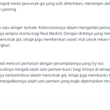
jadi mesin pencetak gol yang sulit dihentikan, memimpin daf
 penting.
lah satu winger terbaik. Keberaniannya dalam mengambil pema
a senjata utama bagi Real Madrid. Dengan driblnya yang m
mencetak gol, tetapi juga memberikan assist vital untuk rekan-
jikan.
hasil mencuri perhatian dengan penampilannya yang try-out.
uatnya menjadi salah satu pemain kunci bagi timnya di setiap
ya berkontribusi dalam mencetak gol, tetapi juga membantu 
enjadikannya salah satu pemain yang wajib diperhatikan mus