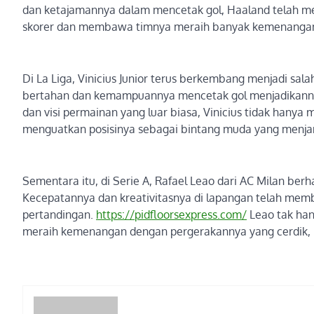
dan ketajamannya dalam mencetak gol, Haaland telah men
skorer dan membawa timnya meraih banyak kemenangan
Di La Liga, Vinicius Junior terus berkembang menjadi sa
bertahan dan kemampuannya mencetak gol menjadikanny
dan visi permainan yang luar biasa, Vinicius tidak hanya 
menguatkan posisinya sebagai bintang muda yang menjan
Sementara itu, di Serie A, Rafael Leao dari AC Milan ber
Kecepatannya dan kreativitasnya di lapangan telah memb
pertandingan.
https://pidfloorsexpress.com/
Leao tak han
meraih kemenangan dengan pergerakannya yang cerdik, m