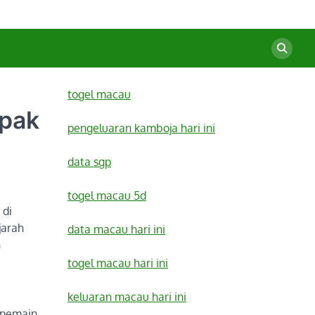
togel macau
epak
pengeluaran kamboja hari ini
data sgp
togel macau 5d
 di
jarah
data macau hari ini
n
togel macau hari ini
keluaran macau hari ini
, pemain