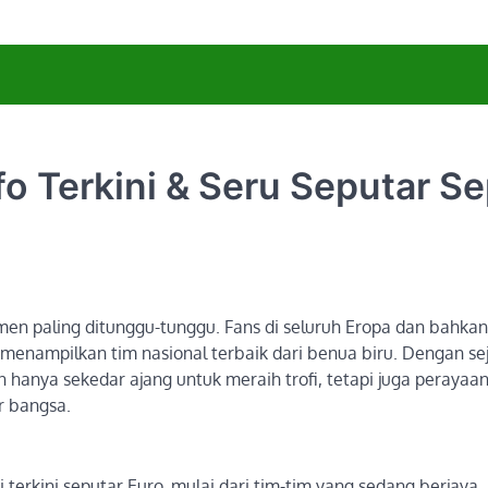
fo Terkini & Seru Seputar S
amen paling ditunggu-tunggu. Fans di seluruh Eropa dan bahkan
 menampilkan tim nasional terbaik dari benua biru. Dengan se
anya sekedar ajang untuk meraih trofi, tetapi juga perayaa
r bangsa.
i terkini seputar Euro, mulai dari tim-tim yang sedang berjaya