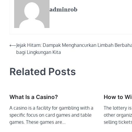
adminrob
Post
⟵
Jejak Hitam: Dampak Menghancurkan Limbah Berbah
bagi Lingkungan Kita
navigation
Related Posts
What Is a Casino?
How to Wi
A casino is a facility for gambling with a
The lottery i
specific focus on card games and table
other organi
games. These games are…
selling ticke