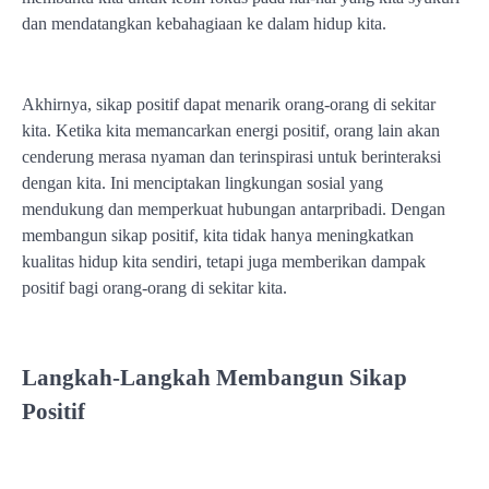
dan mendatangkan kebahagiaan ke dalam hidup kita.
Akhirnya, sikap positif dapat menarik orang-orang di sekitar
kita. Ketika kita memancarkan energi positif, orang lain akan
cenderung merasa nyaman dan terinspirasi untuk berinteraksi
dengan kita. Ini menciptakan lingkungan sosial yang
mendukung dan memperkuat hubungan antarpribadi. Dengan
membangun sikap positif, kita tidak hanya meningkatkan
kualitas hidup kita sendiri, tetapi juga memberikan dampak
positif bagi orang-orang di sekitar kita.
Langkah-Langkah Membangun Sikap
Positif