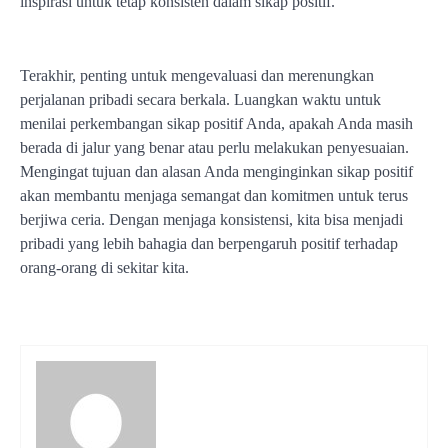
inspirasi untuk tetap konsisten dalam sikap positif.
Terakhir, penting untuk mengevaluasi dan merenungkan
perjalanan pribadi secara berkala. Luangkan waktu untuk
menilai perkembangan sikap positif Anda, apakah Anda masih
berada di jalur yang benar atau perlu melakukan penyesuaian.
Mengingat tujuan dan alasan Anda menginginkan sikap positif
akan membantu menjaga semangat dan komitmen untuk terus
berjiwa ceria. Dengan menjaga konsistensi, kita bisa menjadi
pribadi yang lebih bahagia dan berpengaruh positif terhadap
orang-orang di sekitar kita.