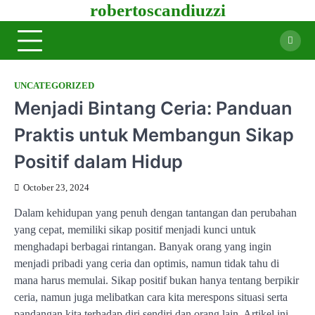
robertoscandiuzzi
Skip
to
content
UNCATEGORIZED
Menjadi Bintang Ceria: Panduan
Praktis untuk Membangun Sikap
Positif dalam Hidup
October 23, 2024
Dalam kehidupan yang penuh dengan tantangan dan perubahan
yang cepat, memiliki sikap positif menjadi kunci untuk
menghadapi berbagai rintangan. Banyak orang yang ingin
menjadi pribadi yang ceria dan optimis, namun tidak tahu di
mana harus memulai. Sikap positif bukan hanya tentang berpikir
ceria, namun juga melibatkan cara kita merespons situasi serta
pandangan kita terhadap diri sendiri dan orang lain. Artikel ini