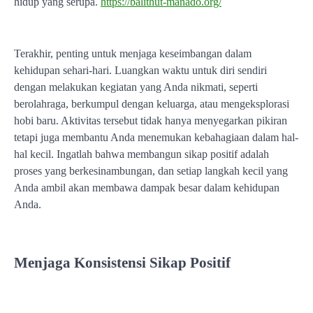
hidup yang serupa.
https://balithut-manado.org/
Terakhir, penting untuk menjaga keseimbangan dalam
kehidupan sehari-hari. Luangkan waktu untuk diri sendiri
dengan melakukan kegiatan yang Anda nikmati, seperti
berolahraga, berkumpul dengan keluarga, atau mengeksplorasi
hobi baru. Aktivitas tersebut tidak hanya menyegarkan pikiran
tetapi juga membantu Anda menemukan kebahagiaan dalam hal-
hal kecil. Ingatlah bahwa membangun sikap positif adalah
proses yang berkesinambungan, dan setiap langkah kecil yang
Anda ambil akan membawa dampak besar dalam kehidupan
Anda.
Menjaga Konsistensi Sikap Positif