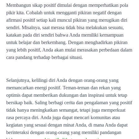
Membangun sikap positif dimulai dengan memperhatikan pola
pikir kita. Cobalah untuk mengganti pikiran negatif dengan
afirmasi positif setiap kali muncul pikiran yang merugikan diri
sendiri. Misalnya, saat merasa tidak bisa melakukan sesuatu,
katakan pada diri sendiri bahwa Anda memiliki kemampuan
untuk belajar dan berkembang. Dengan menghadirkan pikiran
yang lebih positif, Anda akan mulai merasakan perbedaan dalam
cara pandang terhadap berbagai situasi.
Selanjutnya, kelilingi diri Anda dengan orang-orang yang
memancarkan energi positif. Teman-teman dan rekan yang
optimis dapat memberikan dukungan dan inspirasi untuk tetap
bersikap baik. Saling berbagi cerita dan pengalaman yang positif
tidak hanya meningkatkan semangat, tetapi juga memperkuat
rasa percaya diri. Anda juga dapat mencari komunitas atau
kegiatan yang sesuai dengan minat Anda, di mana Anda dapat
berinteraksi dengan orang-orang yang memiliki pandangan