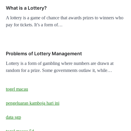
What is a Lottery?
A lottery is a game of chance that awards prizes to winners who
pay for tickets. It’s a form of…
Problems of Lottery Management
Lottery is a form of gambling where numbers are drawn at
random for a prize. Some governments outlaw it, while…
togel macau
pengeluaran kamboja hari ini
data sgp