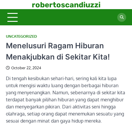
Skip
robertoscandiuzzi
to
content
UNCATEGORIZED
Menelusuri Ragam Hiburan
Menakjubkan di Sekitar Kita!
October 22, 2024
Di tengah kesibukan sehari-hari, sering kali kita lupa
untuk mengisi waktu luang dengan berbagai hiburan
yang menyenangkan. Namun, sebenarnya di sekitar kita
terdapat banyak pilihan hiburan yang dapat menghibur
dan menyegarkan pikiran. Dari aktivitas seni hingga
olahraga, setiap orang dapat menemukan sesuatu yang
sesuai dengan minat dan gaya hidup mereka.