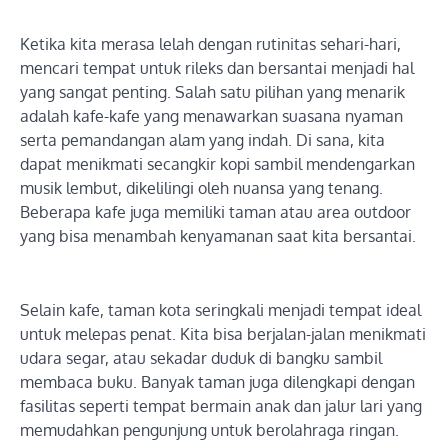
Ketika kita merasa lelah dengan rutinitas sehari-hari,
mencari tempat untuk rileks dan bersantai menjadi hal
yang sangat penting. Salah satu pilihan yang menarik
adalah kafe-kafe yang menawarkan suasana nyaman
serta pemandangan alam yang indah. Di sana, kita
dapat menikmati secangkir kopi sambil mendengarkan
musik lembut, dikelilingi oleh nuansa yang tenang.
Beberapa kafe juga memiliki taman atau area outdoor
yang bisa menambah kenyamanan saat kita bersantai.
Selain kafe, taman kota seringkali menjadi tempat ideal
untuk melepas penat. Kita bisa berjalan-jalan menikmati
udara segar, atau sekadar duduk di bangku sambil
membaca buku. Banyak taman juga dilengkapi dengan
fasilitas seperti tempat bermain anak dan jalur lari yang
memudahkan pengunjung untuk berolahraga ringan.