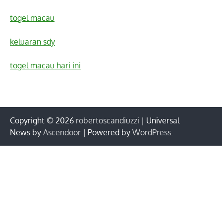
togel macau
keluaran sdy
togel macau hari ini
Copyright © 2026
robertoscandiuzzi
| Universal
News by
Ascendoor
| Powered by
WordPress
.