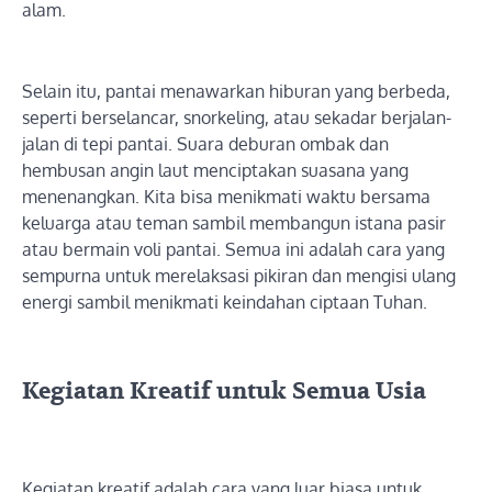
alam.
Selain itu, pantai menawarkan hiburan yang berbeda,
seperti berselancar, snorkeling, atau sekadar berjalan-
jalan di tepi pantai. Suara deburan ombak dan
hembusan angin laut menciptakan suasana yang
menenangkan. Kita bisa menikmati waktu bersama
keluarga atau teman sambil membangun istana pasir
atau bermain voli pantai. Semua ini adalah cara yang
sempurna untuk merelaksasi pikiran dan mengisi ulang
energi sambil menikmati keindahan ciptaan Tuhan.
Kegiatan Kreatif untuk Semua Usia
Kegiatan kreatif adalah cara yang luar biasa untuk