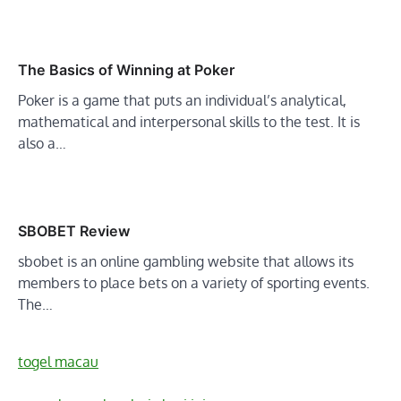
The Basics of Winning at Poker
Poker is a game that puts an individual’s analytical,
mathematical and interpersonal skills to the test. It is
also a…
SBOBET Review
sbobet is an online gambling website that allows its
members to place bets on a variety of sporting events.
The…
togel macau