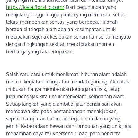
https://jovialfloralco.com/
Dari pegunungan yang
menjulang tinggi hingga pantai yang memukau, setiap
lokasi memberikan sensasi yang berbeda. Hikmah
berada di tengah alam adalah kesempatan untuk
melupakan sejenak kesibukan sehari-hari serta menyatu
dengan lingkungan sekitar, menciptakan momen
berharga yang tak terlupakan.
Salah satu cara untuk menikmati hiburan alam adalah
melalui kegiatan hiking atau mendaki gunung. Aktivitas
ini bukan hanya memberikan kebugaran fisik, tetapi
juga mengajak kita untuk menyelami keindahan alam.
Setiap langkah yang diambil di jalur pendakian akan
membawa kita pada pemandangan menakjubkan,
seperti hamparan hutan, air terjun, dan danau yang
jernih. Keberadaan hewan dan tumbuhan yang unik juga
menambah daya tarik tersendiri bagi para pencinta